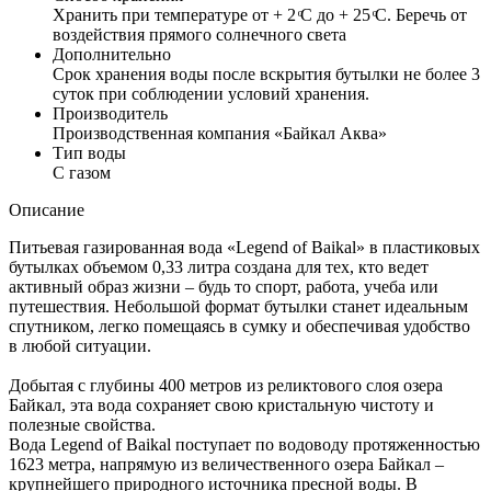
Хранить при температуре от + 2 ͦС до + 25 ͦС. Беречь от
воздействия прямого солнечного света
Дополнительно
Срок хранения воды после вскрытия бутылки не более 3
суток при соблюдении условий хранения.
Производитель
Производственная компания «Байкал Аква»
Тип воды
С газом
Описание
Питьевая газированная вода «Legend of Baikal» в пластиковых
бутылках объемом 0,33 литра создана для тех, кто ведет
активный образ жизни – будь то спорт, работа, учеба или
путешествия. Небольшой формат бутылки станет идеальным
спутником, легко помещаясь в сумку и обеспечивая удобство
в любой ситуации.
Добытая с глубины 400 метров из реликтового слоя озера
Байкал, эта вода сохраняет свою кристальную чистоту и
полезные свойства.
Вода Legend of Baikal поступает по водоводу протяженностью
1623 метра, напрямую из величественного озера Байкал –
крупнейшего природного источника пресной воды. В